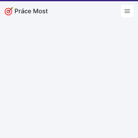
Práce Most
Open