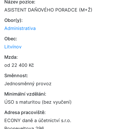
Název pozice:
ASISTENT DAŇOVÉHO PORADCE (M+Ž)
Obor(y):
Administrativa
Obec:
Litvínov
Mzda:
od 22 400 Kč
Směnnost:
Jednosměnný provoz
Minimální vzdělání:
ÚSO s maturitou (bez vyučení)
Adresa pracoviště:
ECONY daně a účetnictví s.r.o.
Rooseveltova 296