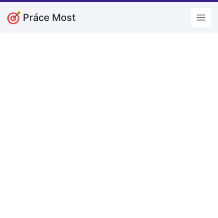
Práce Most
Open