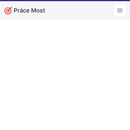
Práce Most
Open