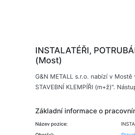
INSTALATÉŘI, POTRUBÁŘ
(Most)
G&N METALL s.r.o. nabízí v Most
STAVEBNÍ KLEMPÍŘI (m+ž)". Nástup
Základní informace o pracovní
Název pozice:
INSTA
Obor(y):
Stave