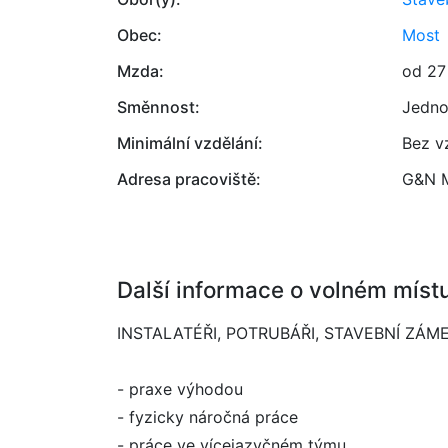
Obec:
Most
Mzda:
od 27
Směnnost:
Jedno
Minimální vzdělání:
Bez v
Adresa pracoviště:
G&N M
Další informace o volném míst
INSTALATÉŘI, POTRUBÁŘI, STAVEBNÍ ZÁME
- praxe výhodou
- fyzicky náročná práce
- práce ve vícejazyčném týmu