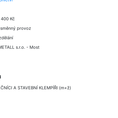
 400 Kč
směnný provoz
zdělání
ETALL s.r.o. - Most
u
ČNÍCI A STAVEBNÍ KLEMPÍŘI (m+ž)