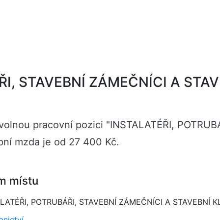
I, STAVEBNÍ ZÁMEČNÍCI A STAV
ě volnou pracovní pozici "INSTALATÉŘI, POTR
ní mzda je od 27 400 Kč.
m místu
LATÉŘI, POTRUBÁŘI, STAVEBNÍ ZÁMEČNÍCI A STAVEBNÍ K
bnictví