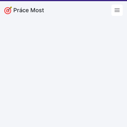
Práce Most
Open