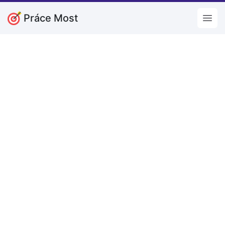
Práce Most
Open