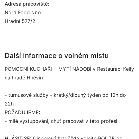
Adresa pracoviště:
Nord Food s.r.o.
Hradní 577/2
Další informace o volném místu
POMOCNÍ KUCHAŘI + MYTÍ NÁDOBÍ v Restauraci Kelly
na hradě Hněvín
- turnusové služby - krátký/dlouhý týden od 10h do
22h
POŽADUJEME:
- milé vystupování, chuť pracovat v této profesi
HLÁSIT SE: Cingelová Naděžda volejte POUZE od