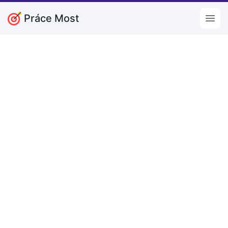
Práce Most
Open