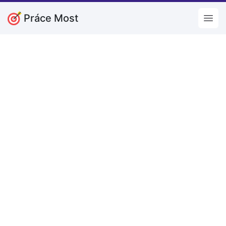
Práce Most
Open