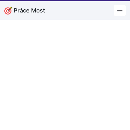
Práce Most
Open