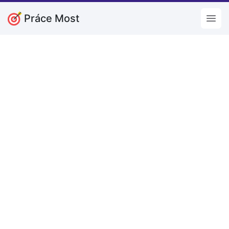
Práce Most
Open