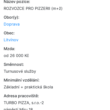
Název pozice:
ROZVOZCE PRO PIZZERII (m+ž)
Obor(y):
Doprava
Obec:
Litvínov
Mzda:
od 26 000 Kč
Směnnost:
Turnusové služby
Minimální vzdělání:
Základní + praktická škola
Adresa pracoviště:
TURBO PIZZA, s.r.o.-2
náměstí Míru 18