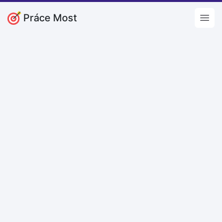
Práce Most
Open