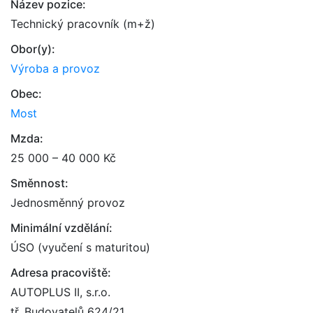
Název pozice:
Technický pracovník (m+ž)
Obor(y):
Výroba a provoz
Obec:
Most
Mzda:
25 000 – 40 000 Kč
Směnnost:
Jednosměnný provoz
Minimální vzdělání:
ÚSO (vyučení s maturitou)
Adresa pracoviště:
AUTOPLUS II, s.r.o.
tř. Budovatelů 624/21