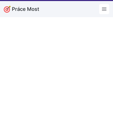
Práce Most
Open