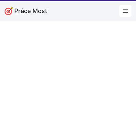
Práce Most
Open