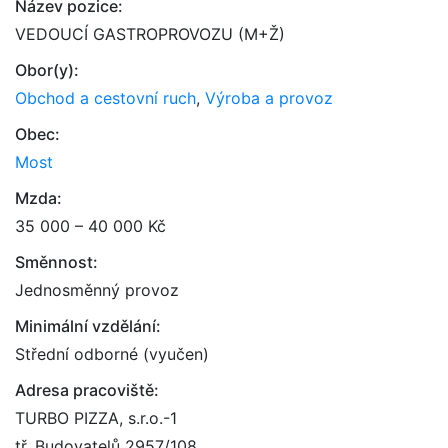
Název pozice:
VEDOUCÍ GASTROPROVOZU (M+Ž)
Obor(y):
Obchod a cestovní ruch
,
Výroba a provoz
Obec:
Most
Mzda:
35 000 – 40 000 Kč
Směnnost:
Jednosměnný provoz
Minimální vzdělání:
Střední odborné (vyučen)
Adresa pracoviště:
TURBO PIZZA, s.r.o.-1
tř. Budovatelů 2957/108