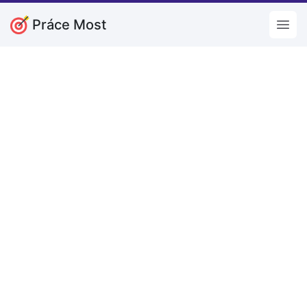
Práce Most
Open