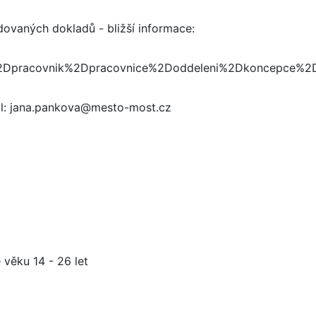
ovaných dokladů - bližší informace:
%2Dpracovnik%2Dpracovnice%2Doddeleni%2Dkoncepce%2D
ail: jana.pankova@mesto-most.cz
 věku 14 - 26 let