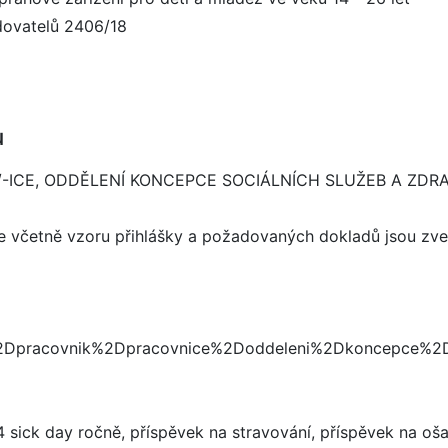
udovatelů 2406/18
u
/-ICE, ODDĚLENÍ KONCEPCE SOCIÁLNÍCH SLUŽEB A ZDR
ace včetně vzoru přihlášky a požadovaných dokladů jsou z
%2Dpracovnik%2Dpracovnice%2Doddeleni%2Dkoncepce%2D
sick day ročně, příspěvek na stravování, příspěvek na oša