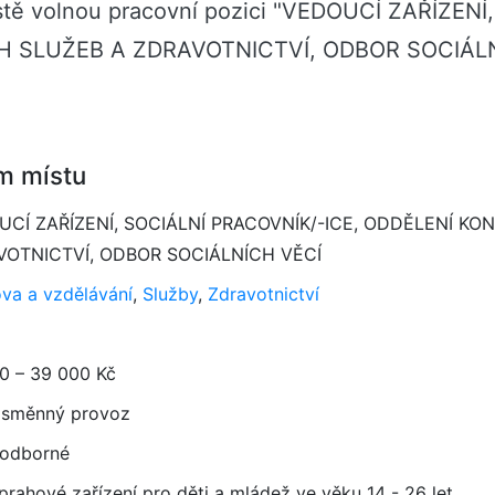
ostě volnou pracovní pozici "VEDOUCÍ ZAŘÍZEN
SLUŽEB A ZDRAVOTNICTVÍ, ODBOR SOCIÁLNÍC
m místu
CÍ ZAŘÍZENÍ, SOCIÁLNÍ PRACOVNÍK/-ICE, ODDĚLENÍ K
VOTNICTVÍ, ODBOR SOCIÁLNÍCH VĚCÍ
va a vzdělávání
,
Služby
,
Zdravotnictví
0 – 39 000 Kč
směnný provoz
 odborné
prahové zařízení pro děti a mládež ve věku 14 - 26 let