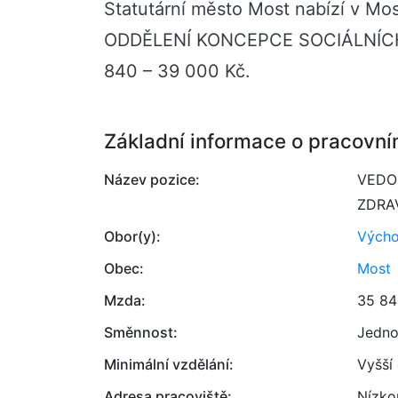
Statutární město Most nabízí v M
ODDĚLENÍ KONCEPCE SOCIÁLNÍCH 
840 – 39 000 Kč.
Základní informace o pracovní
Název pozice:
VEDOU
ZDRA
Obor(y):
Výcho
Obec:
Most
Mzda:
35 84
Směnnost:
Jedno
Minimální vzdělání:
Vyšší
Adresa pracoviště:
Nízko