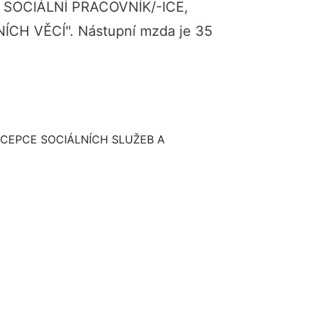
Í, SOCIÁLNÍ PRACOVNÍK/-ICE,
H VĚCÍ". Nástupní mzda je 35
ONCEPCE SOCIÁLNÍCH SLUŽEB A