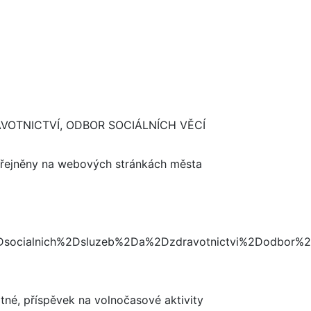
AVOTNICTVÍ, ODBOR SOCIÁLNÍCH VĚCÍ
veřejněny na webových stránkách města
socialnich%2Dsluzeb%2Da%2Dzdravotnictvi%2Dodbor%2D
tné, příspěvek na volnočasové aktivity