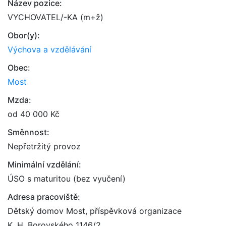
Název pozice:
VYCHOVATEL/-KA (m+ž)
Obor(y):
Výchova a vzdělávání
Obec:
Most
Mzda:
od 40 000 Kč
Směnnost:
Nepřetržitý provoz
Minimální vzdělání:
ÚSO s maturitou (bez vyučení)
Adresa pracoviště:
Dětský domov Most, příspěvková organizace
K. H. Borovského 1146/2