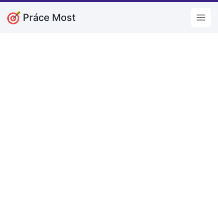
Práce Most
Open