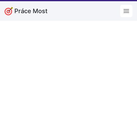
Práce Most
Open